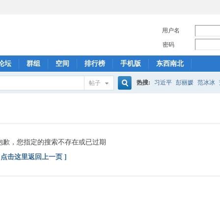
用户名
密码
论坛
群组
空间
排行榜
手机版
东西南北
热搜:
习近平
彭丽媛
范冰冰
帖子
搜
索
抱歉，您指定的搜索不存在或已过期
[ 点击这里返回上一页 ]