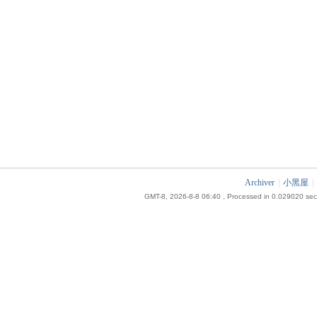
Archiver
|
小黑屋
|
GMT-8, 2026-8-8 06:40
, Processed in 0.029020 seco