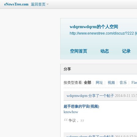
eNewsTree.com
返回首页
wdqrmwdqrm的个人空间
http://www.enewstree.com/discuz/?222
空间首页
动态
记录
分享
按类型查看:
全部
|
网址
|
视频
|
音乐
|
Fla
wdqrmwdqrm
分享了一个帖子
2014-9-11 15:
超乎想像的宇宙(视频)
knowhow
争议，