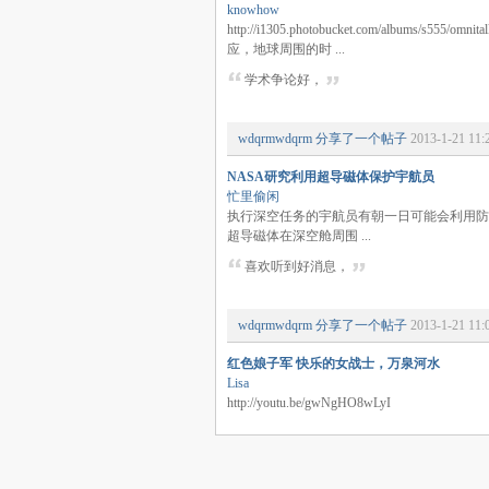
knowhow
http://i1305.photobucket.com/albums/
应，地球周围的时 ...
学术争论好，
wdqrmwdqrm
分享了一个帖子
2013-1-21 11:
NASA研究利用超导磁体保护宇航员
忙里偷闲
执行深空任务的宇航员有朝一日可能会利用防
超导磁体在深空舱周围 ...
喜欢听到好消息，
wdqrmwdqrm
分享了一个帖子
2013-1-21 11:
红色娘子军 快乐的女战士，万泉河水
Lisa
http://youtu.be/gwNgHO8wLyI