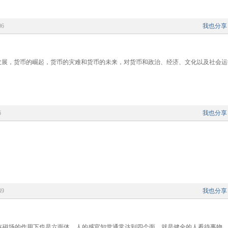
06
我也分享
发展，货币的崛起，货币的灾难和货币的未来，对货币和政治、经济、文化以及社会运
6
我也分享
49
我也分享
在磁场的作用下也是六面体。人的感官知觉通常达到四个面，就是健全的人看待事物