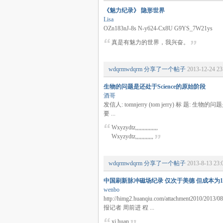
《魅力纪录》 隐形世界
Lisa
OZn183nJ-8s N-y624-Cx8U G9YS_7W21ys
真是有魅力的世界，我兴奋。
wdqrmwdqrm
分享了一个帖子
2013-12-24 23
生物的问题是还处于Science的原始阶段
酒哥
发信人: tomnjerry (tom jerry) 标 题
要 ...
Wxyzydtz,,,,,,,,,,,,,,,
Wxyzydtz,,,,,,,,,,,,
wdqrmwdqrm
分享了一个帖子
2013-8-13 23:
中国刷新脉冲磁场纪录 仅次于美德 但成本为1/
wenbo
http://himg2.huanqiu.com/attachm
报记者 周前进 程 ...
xi huan