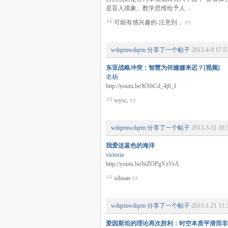
是盲人摸象。数学思维给予人 ...
可能有感兴趣的-注意到，
wdqrmwdqrm
分享了一个帖子
2013-4-9 17:5
东亚战略冲突：智慧为何姗姗来迟？[视频]
老杨
http://youtu.be/KSbCd_4j6_I
wysc,
wdqrmwdqrm
分享了一个帖子
2013-3-31 18:
我爱这蓝色的海洋
victoria
http://youtu.be/biZOPgVzVrA
xihuan
wdqrmwdqrm
分享了一个帖子
2013-1-21 11:
爱因斯坦的理论再次胜利：时空本质平滑而非泡