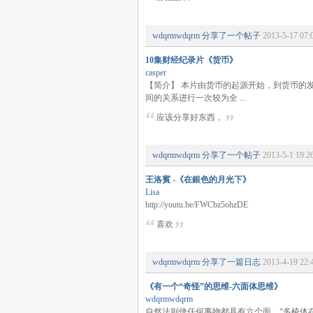
wdqrmwdqrm
分享了一个帖子
2013-5-17 07:
10集财经纪录片《货币》
casper
【简介】 本片由货币的起源开始，到货币的
间的关系进行一次较为全 ...
应该分享好东西，
wdqrmwdqrm
分享了一个帖子
2013-5-1 19:2
王洛賓 -《在銀色的月光下》
Lisa
http://youtu.be/FWCbz5ohzDE
喜欢
wdqrmwdqrm
分享了一篇日志
2013-4-19 22:
《有一个“奇怪”的思维-六面体思维》
wdqrmwdqrm
自然法则使任何事物都具有六个面，“多棱体