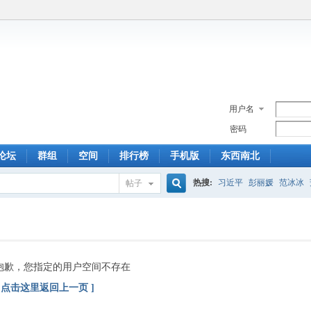
用户名
密码
论坛
群组
空间
排行榜
手机版
东西南北
热搜:
习近平
彭丽媛
范冰冰
帖子
搜
索
抱歉，您指定的用户空间不存在
[ 点击这里返回上一页 ]