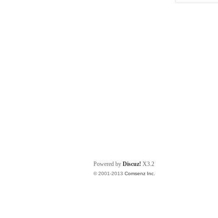
Powered by
Discuz!
X3.2
© 2001-2013
Comsenz Inc.