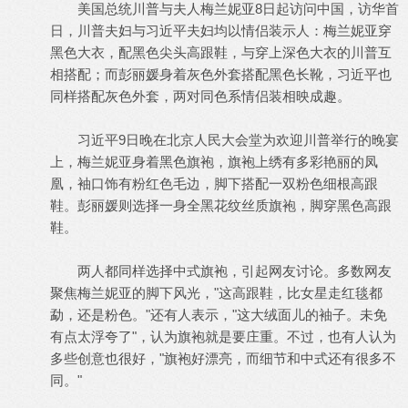
美国总统川普与夫人梅兰妮亚8日起访问中国，访华首
日，川普夫妇与习近平夫妇均以情侣装示人：梅兰妮亚穿
黑色大衣，配黑色尖头高跟鞋，与穿上深色大衣的川普互
相搭配；而彭丽媛身着灰色外套搭配黑色长靴，习近平也
同样搭配灰色外套，两对同色系情侣装相映成趣。
习近平9日晚在北京人民大会堂为欢迎川普举行的晚宴
上，梅兰妮亚身着黑色旗袍，旗袍上绣有多彩艳丽的凤
凰，袖口饰有粉红色毛边，脚下搭配一双粉色细根高跟
鞋。彭丽媛则选择一身全黑花纹丝质旗袍，脚穿黑色高跟
鞋。
两人都同样选择中式旗袍，引起网友讨论。多数网友
聚焦梅兰妮亚的脚下风光，"这高跟鞋，比女星走红毯都
勐，还是粉色。"还有人表示，"这大绒面儿的袖子。未免
有点太浮夸了"，认为旗袍就是要庄重。不过，也有人认为
多些创意也很好，"旗袍好漂亮，而细节和中式还有很多不
同。"