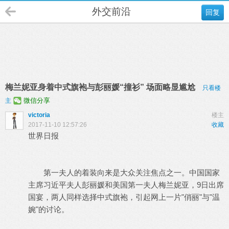
外交前沿
回复
梅兰妮亚身着中式旗袍与彭丽媛“撞衫” 场面略显尴尬
只看楼
微信分享
主
victoria
楼主
2017-11-10 12:57:26
收藏
世界日报
第一夫人的着装向来是大众关注焦点之一。中国国家
主席习近平夫人彭丽媛和美国第一夫人梅兰妮亚，9日出席
国宴，两人同样选择中式旗袍，引起网上一片"俏丽"与"温
婉"的讨论。