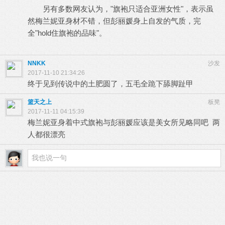
另有多数网友认为，"旗袍只适合亚洲女性"，表示虽
然梅兰妮亚身材不错，但彭丽媛身上自发的气质，完
全"hold住旗袍的品味"。
NNKK
沙发
2017-11-10 21:34:26
终于见到传说中的土肥圆了，五毛全跪下舔脚趾甲
篮天之上
板凳
2017-11-11 04:15:39
梅兰妮亚身着中式旗袍与彭丽媛应该是美女所见略同吧 两
人都很漂亮