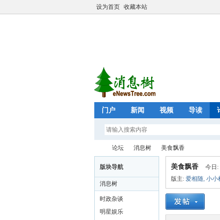
设为首页
收藏本站
门户
新闻
视频
导读
论坛
消息树
美食飘香
美食飘香
版块导航
今日:
版主:
爱相随
,
小小
消息树
eN
»
›
›
时政杂谈
明星娱乐