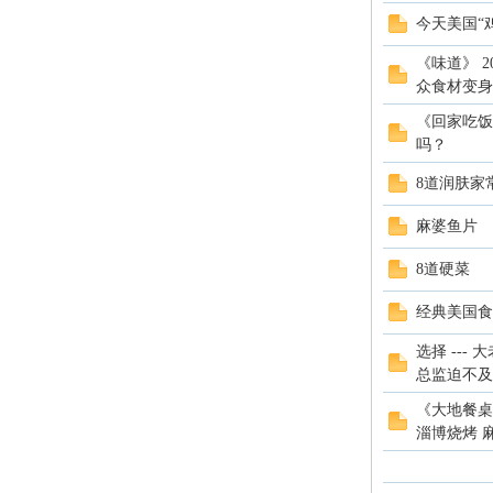
今天美国“
《味道》 2
众食材变身.
《回家吃饭》
吗？
8道润肤家
麻婆鱼片
8道硬菜
经典美国食
选择 --
总监迫不及.
《大地餐桌
淄博烧烤 麻辣