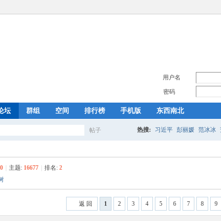
用户名
密码
论坛
群组
空间
排行榜
手机版
东西南北
热搜:
习近平
彭丽媛
范冰冰
帖子
搜
0
|
主题:
16677
|
排名:
2
树
索
返 回
1
2
3
4
5
6
7
8
9