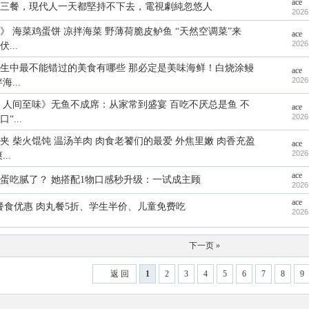
ace
三餐，現代人一天都堅持不下去，電視劇純忽悠人
2026
》 海菜鸡蛋饼 凉拌海菜 野薄荷脆皮鲈鱼 “天然空调菜”来
ace
2026
...
生中最不能错过的美食有哪些 那必定是美味海鲜！白烧涂鳗
ace
2026
...
 人间至味》无鱼不成席：从家常到盛宴 百吃不厌总是鱼 不
ace
2026
“...
夹 柴火馄饨 温汤羊肉 肉食老饕们的最爱 外焦里嫩 肉香充盈
ace
2026
..
ace
蛋吃腻了？ 她搭配1物口感秒升级：一试成主顾
2026
ace
期餐食优惠 肉丸餐5折、学生半价、儿童免费吃
2026
下一页 »
返 回
1
2
3
4
5
6
7
8
9