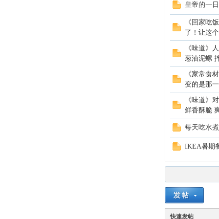
皇帝的一日
《回家吃饭
了！让这个伏
《味道》人
葱油泥螺 拌海
《家常食材
变的是那一口
《味道》对
鲜香酥脆 爽.
每天吃水煮
IKEA暑
快速发帖