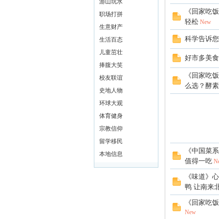
游山玩水
《回家吃饭》
职场打拼
轻松
New
生意财产
科学告诉您
生活百态
ee.
儿童茁壮
好市多美食
捧腹大笑
《回家吃饭
校友联谊
么选？酵素凉
史地人物
环球大观
体育健身
宗教信仰
留学移民
co
《中国菜系
本地信息
值得一吃
N
《味道》心
鸭 让南来北.
《回家吃饭》
New