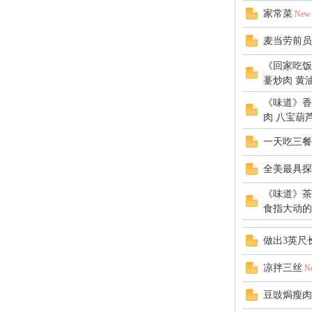
家常菜
New
m
麦当劳前员
《回家吃饭
薹炒肉 黄油蒜
《味道》香
肉 八宝葫
一天吃三餐
全美最具探
《味道》茶
食指大动的鲜
做出3英尺
凉拌三丝
N
豆豉焗瘦肉