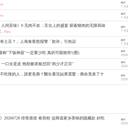
ace
ew
7 天
ace
ew
7 天
 人间至味》0 无肉不欢：舌尖上的盛宴 探索猪肉的无限风味
ace
7 天
..
New
ace
有土豆？」上海食客怒报警「欺诈」引热议
7 天
ace
堪称"下饭神器"一定要少吃 真的可能致癌!(图)
2026
ace
 一口全是皮 抱怨被老板怼回"肉少才正宗"
2026
不吃辣的人，誰更長壽？醫生看完結果震驚：壽命竟差了十
ace
2026
20260728 排骨蒸饺 卷筒粉 这两道家乡美味的隐藏款 好吃
ace
2026