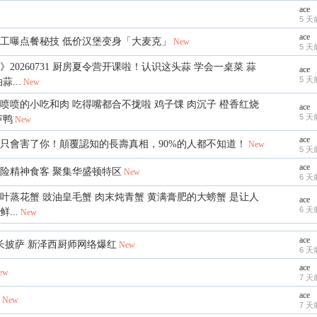
ace
5 天
ace
工曝点餐秘技 低价汉堡变身「大麦克」
New
5 天
》20260731 厨房夏令营开课啦！认识这头蒜 学会一桌菜 蒜
ace
5 天
...
New
喷喷的小吃和肉 吃得嘴都合不拢啦 鸡子馃 肉沉子 橙香红烧
ace
5 天
芦鸭
New
ace
只會害了你！顛覆認知的長壽真相，90%的人都不知道！
New
5 天
ace
险精神食客 聚集华盛顿特区
New
6 天
叶蒸花蟹 豉油皇毛蟹 肉末炖青蟹 黄满膏肥的大螃蟹 是让人
ace
6 天
...
New
ace
长披萨 新泽西厨师网络爆红
New
6 天
ace
ew
7 天
ace
New
7 天