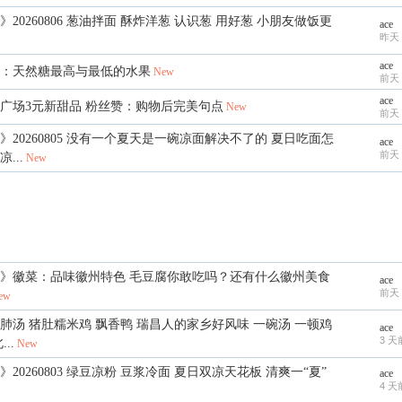
20260806 葱油拌面 酥炸洋葱 认识葱 用好葱 小朋友做饭更
ace
昨天 
ace
：天然糖最高与最低的水果
New
前天 
ace
广场3元新甜品 粉丝赞：购物后完美句点
New
前天 
》20260805 没有一个夏天是一碗凉面解决不了的 夏日吃面怎
ace
前天 
...
New
》徽菜：品味徽州特色 毛豆腐你敢吃吗？还有什么徽州美食
ace
前天 
ew
肺汤 猪肚糯米鸡 飘香鸭 瑞昌人的家乡好风味 一碗汤 一顿鸡
ace
3 天
..
New
20260803 绿豆凉粉 豆浆冷面 夏日双凉天花板 清爽一“夏”
ace
4 天