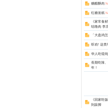
糖醋酥肉
N
红糖发糕
N
《家常食材
咕噜肉 李庄
「大盘鸡怎
听劝! 这类
华人吃馄饨
長期吃辣、
年！
《回家吃饭》
到跺脚