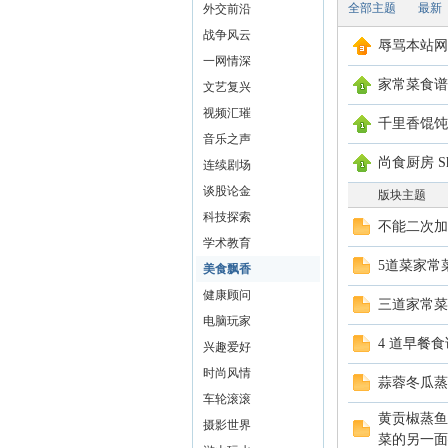
全部主题
最新
外交前沿
战争风云
辱骂本站网
一网情深
家常菜食谱
文艺复兴
视频汇璀
千里香馄饨
ew
音乐之声
尚食厨房 Shan
连续剧场
谈股论金
版块主题
科技探索
不能二次加
学术教育
5道菜家常
美食飘香
健康顾问
三道家常菜
电脑玩家
sTr
4 道早餐食
兴趣爱好
时尚风情
蒜蓉冬瓜蒸
车轮滚滚
黄贡椒蒸鱼
摄影世界
菜的另一面—