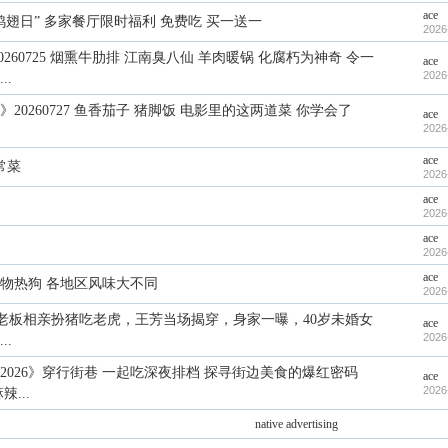
ace
鸡翅日” 多家餐厅限时福利 免费吃 买一送一
2026
0260725 烟熏牛肋排 江南臭八仙 羊肉暖锅 化腐朽为神奇 令一
ace
2026
..
20260727 鱼香茄子 猪脚饭 电影里的这两道菜 你学会了
ace
2026
ace
常菜
2026
ace
2026
ace
2026
ace
物热狗 各地区风味大不同
2026
- 大老板相亲扮猪吃老虎，王芳当场揭穿，身家一曝，40岁未婚女
ace
2026
..
2026》穿行街巷 一起吃深夜排档 探寻街边美食的爆红密码
ace
2026
...
native advertising