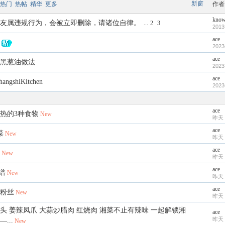
新窗
热门
热帖
精华
更多
作者
kno
友属违规行为，会被立即删除，请诸位自律。
...
2
3
2013
ace
2023
ace
黑葱油做法
2023
ace
gshiKitchen
2023
ace
热的3种食物
New
昨天 
ace
菜
New
昨天 
ace
New
昨天 
ace
谱
New
昨天 
ace
粉丝
New
昨天 
头 姜辣凤爪 大蒜炒腊肉 红烧肉 湘菜不止有辣味 一起解锁湘
ace
昨天 
...
New