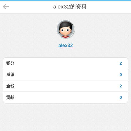
alex32的资料
alex32
积分
2
威望
0
金钱
2
贡献
0